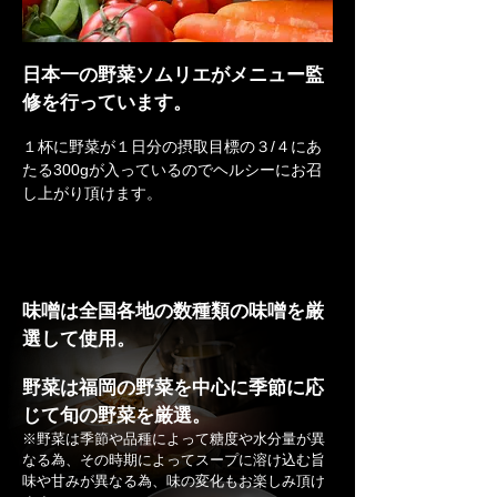
日本一の野菜ソムリエがメニュー監
修を行っています。
１杯に野菜が１日分の摂取目標の３/４にあ
たる300gが入っているのでヘルシーにお召
し上がり頂けます。
味噌は全国各地の数種類の味噌を厳
選して使用。
野菜は福岡の野菜を中心に季節に応
じて旬の野菜を厳選。
※野菜は季節や品種によって糖度や水分量が異
なる為、その時期によってスープに溶け込む旨
味や甘みが異なる為、味の変化もお楽しみ頂け