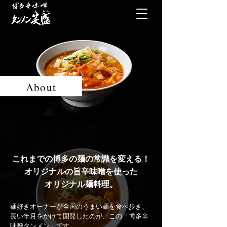
About
これまでの博多の麺の常識を変える！
オリジナルの旨辛味噌を使った
​オリジナル麺料理。
麺好きオーナーが全国のうまい麺を食べ歩き、
長い年月をかけて開発したのが、この「博多辛
味噌タンメン」です。