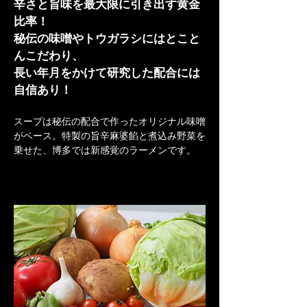
辛さと旨味を最大限に引き出す黄金
比率！
秘伝の味噌やトウガラシにはとこと
んこだわり、
​長い年月をかけて研究した配合には
自信あり！
スープは秘伝の配合で作ったオリジナル味噌
がベース。特製の旨辛麻婆餡と煮込み野菜を
乗せた、博多では新感覚のラーメンです。